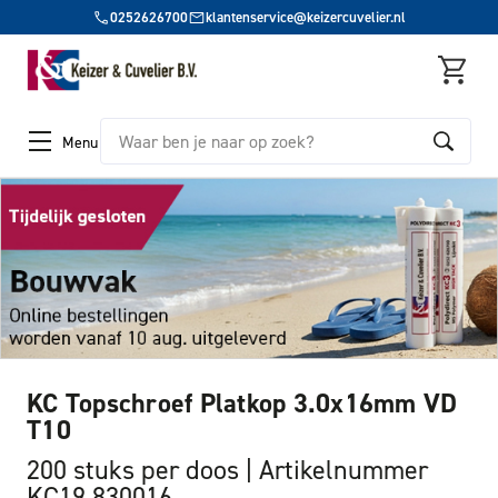
0252626700
klantenservice@keizercuvelier.nl
Zoeken
Menu
KC Topschroef Platkop 3.0x16mm VD
T10
200 stuks per doos
Artikelnummer
KC19 830016