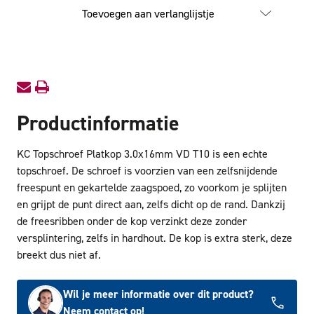
Topschroef
Topschr
Toevoegen aan verlanglijstje
Platkop
Platkop
3.0x16mm
3.0x1
VD
VD
T10
T10
Productinformatie
KC Topschroef Platkop 3.0x16mm VD T10 is een echte
topschroef. De schroef is voorzien van een zelfsnijdende
freespunt en gekartelde zaagspoed, zo voorkom je splijten
en grijpt de punt direct aan, zelfs dicht op de rand. Dankzij
de freesribben onder de kop verzinkt deze zonder
versplintering, zelfs in hardhout. De kop is extra sterk, deze
breekt dus niet af.
Wil je meer informatie over dit product?
Neem contact op!