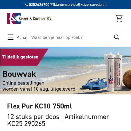
0252626700
klantenservice@keizercuvelier.nl
Zoeken
Menu
Flex Pur KC10 750ml
12 stuks per doos
Artikelnummer
KC25 290265