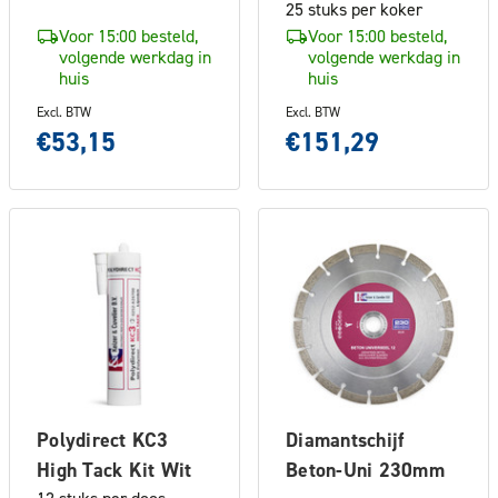
25 stuks per koker
Voor 15:00 besteld,
Voor 15:00 besteld,
volgende werkdag in
volgende werkdag in
huis
huis
Excl. BTW
Excl. BTW
€53,15
€151,29
Polydirect KC3
Diamantschijf
High Tack Kit Wit
Beton-Uni 230mm
12 stuks per doos