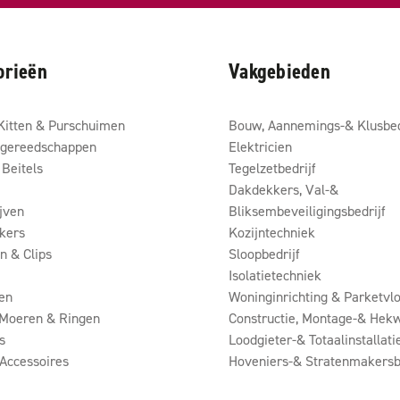
orieën
Vakgebieden
Kitten & Purschuimen
Bouw, Aannemings-& Klusbed
gereedschappen
Elektricien
Beitels
Tegelzetbedrijf
Dakdekkers, Val-&
ijven
Bliksembeveiligingsbedrijf
kers
Kozijntechniek
 & Clips
Sloopbedrijf
Isolatietechniek
en
Woninginrichting & Parketvlo
 Moeren & Ringen
Constructie, Montage-& Hekw
s
Loodgieter-& Totaalinstallati
Accessoires
Hoveniers-& Stratenmakersb