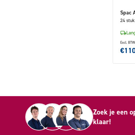
Spac A
24 stuk
Lang
Excl. BTW
€110
Zoek je een o
klaar!