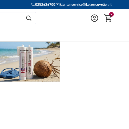
0252626700
klantenservice@keizercuvelier.nl