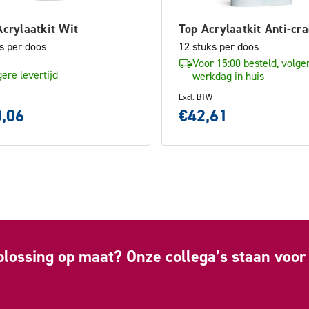
crylaatkit Wit
Top Acrylaatkit Anti-cr
s per doos
12 stuks per doos
Voor 15:00 besteld, volge
ere levertijd
werkdag in huis
Excl. BTW
,06
€42,61
plossing op maat? Onze collega’s staan voor 