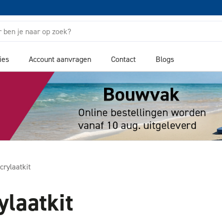
ies
Account aanvragen
Contact
Blogs
crylaatkit
ylaatkit