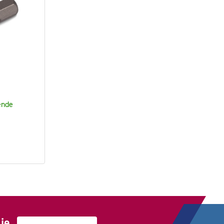
ende
je