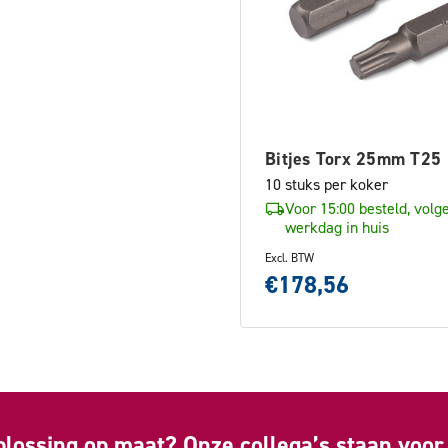
Bitjes Torx 25mm T25
10 stuks per koker
Voor 15:00 besteld, volg
werkdag in huis
Excl. BTW
€178,56
plossing op maat? Onze collega’s staan voor 