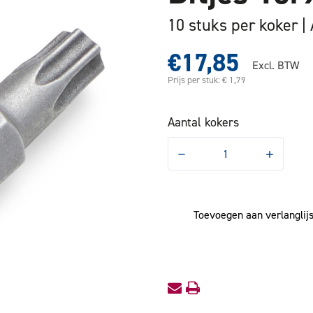
10 stuks per koker
€17,85
Excl. BTW
Prijs per stuk: € 1,79
Aantal kokers
Hoeveelheid
Hoeveelhe
verlagen
verhogen
van
van
Bitjes
Bitjes
Torx
Torx
25mm
25mm
Toevoegen aan verlanglijs
T10
T10