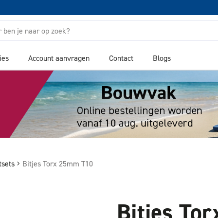
ies
Account aanvragen
Contact
Blogs
tsets
Bitjes Torx 25mm T10
Bitjes To