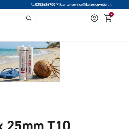
0252626700
klantenservice@keizercuvelier.nl
rx 25mm T10