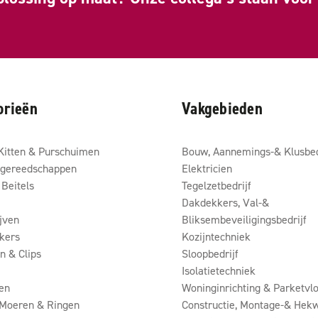
orieën
Vakgebieden
Kitten & Purschuimen
Bouw, Aannemings-& Klusbed
gereedschappen
Elektricien
Beitels
Tegelzetbedrijf
Dakdekkers, Val-&
ijven
Bliksembeveiligingsbedrijf
kers
Kozijntechniek
 & Clips
Sloopbedrijf
Isolatietechniek
en
Woninginrichting & Parketvlo
 Moeren & Ringen
Constructie, Montage-& Hekw