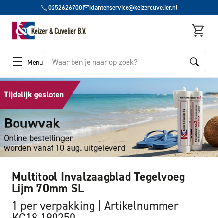
0252626700
klantenservice@keizercuvelier.nl
Zoeken
Menu
Multitool Invalzaagblad Tegelvoeg
Lijm 70mm SL
1 per verpakking
Artikelnummer
KC18 190250