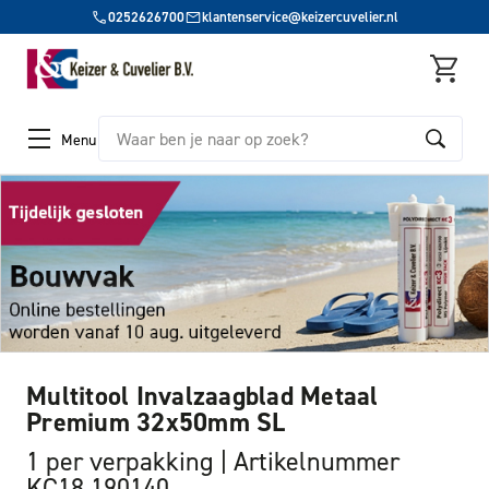
0252626700
klantenservice@keizercuvelier.nl
Zoeken
Menu
Multitool Invalzaagblad Metaal
Premium 32x50mm SL
1 per verpakking
Artikelnummer
KC18 190140