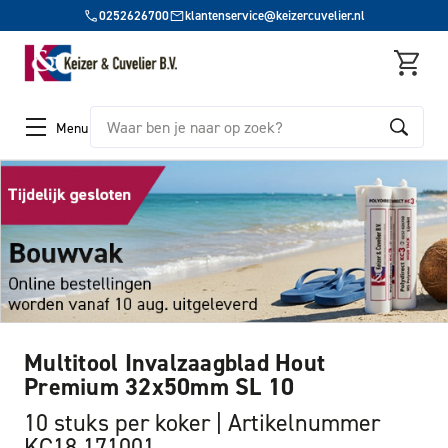
0252626700
klantenservice@keizercuvelier.nl
Zoeken
Menu
Multitool Invalzaagblad Hout
Premium 32x50mm SL 10
10 stuks per koker
Artikelnummer
KC18 171001