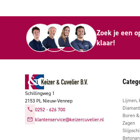
Zoek je een o
klaar!
Categ
Schillingweg 1
Lijmen, 
2153 PL Nieuw-Vennep
Diamant
0252 - 626 700
Boren & 
klantenservice@keizercuvelier.nl
Zagen
Slijpsch
Betonan