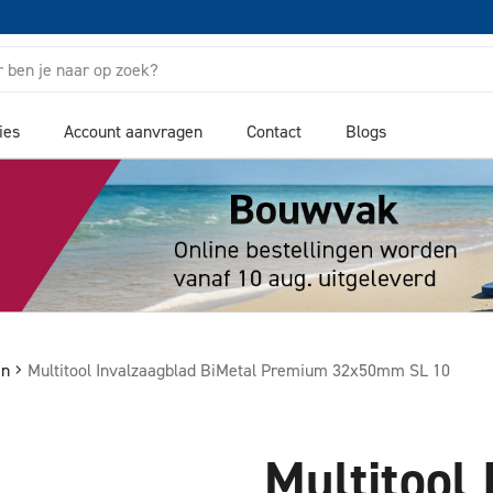
ies
Account aanvragen
Contact
Blogs
en
Multitool Invalzaagblad BiMetal Premium 32x50mm SL 10
Multitool