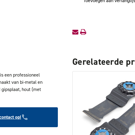
Toevoegen aan verlanglijs
Premium
Premium
32x50mm
32x50mm
SL
SL
10
10
Gerelateerde p
s een professioneel
emaakt van bi-metal en
 gipsplaat, hout (met
ontact op!