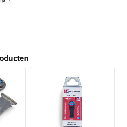
tje
roducten