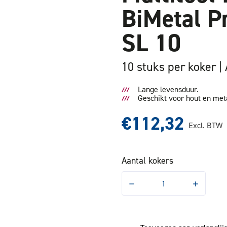
BiMetal 
SL 10
10 stuks per koker
Lange levensduur.
Geschikt voor hout en met
€112,32
Excl. BTW
Aantal kokers
Hoeveelheid
Hoeveelhe
verlagen
verhogen
van
van
Multitool
Multitool
Invalzaagblad
Invalzaagb
BiMetal
BiMetal