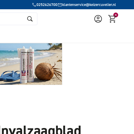
0252626700
klantenservice@keizercuvelier.nl
 Invalzaagblad