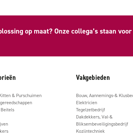
plossing op maat? Onze collega’s staan voor 
orieën
Vakgebieden
Kitten & Purschuimen
Bouw, Aannemings-& Klusbed
gereedschappen
Elektricien
Beitels
Tegelzetbedrijf
Dakdekkers, Val-&
ijven
Bliksembeveiligingsbedrijf
kers
Kozijntechniek