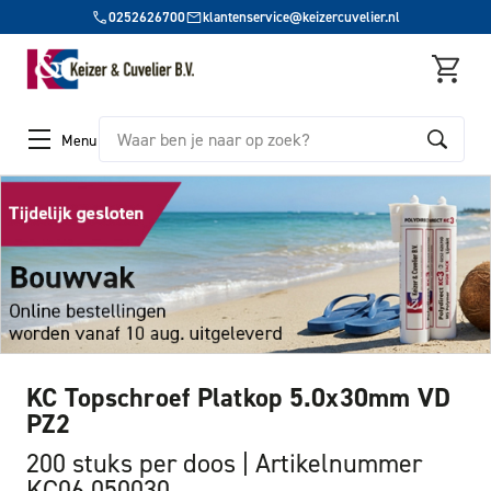
0252626700
klantenservice@keizercuvelier.nl
Zoeken
Menu
KC Topschroef Platkop 5.0x30mm VD
PZ2
200 stuks per doos
Artikelnummer
KC06 050030