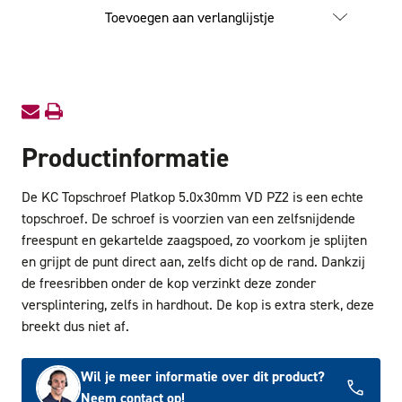
Topschroef
Topschr
Toevoegen aan verlanglijstje
Platkop
Platkop
5.0x30mm
5.0x3
VD
VD
PZ2
PZ2
Productinformatie
De KC Topschroef Platkop 5.0x30mm VD PZ2 is een echte
topschroef. De schroef is voorzien van een zelfsnijdende
freespunt en gekartelde zaagspoed, zo voorkom je splijten
en grijpt de punt direct aan, zelfs dicht op de rand. Dankzij
de freesribben onder de kop verzinkt deze zonder
versplintering, zelfs in hardhout. De kop is extra sterk, deze
breekt dus niet af.
Wil je meer informatie over dit product?
Neem contact op!