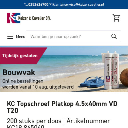
0252626700
klantenservice@keizercuvelier.nl
Zoeken
Menu
KC Topschroef Platkop 4.5x40mm VD
T20
200 stuks per doos
Artikelnummer
KC19 845040