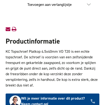
Topschroef
Topschr
Toevoegen aan verlanglijstje
Platkop
Platkop
4.5x40mm
4.5x4
VD
VD
T20
T20
Productinformatie
KC Topschroef Platkop 4.5x40mm VD T20 is een echte
topschroef. De schroef is voorzien van een zelfsnijdende
freespunt en gekartelde zaagspoed, zo voorkom je splijten
en grijpt de punt direct aan, zelfs dicht op de rand. Dankzij
de freesribben onder de kop verzinkt deze zonder
versplintering, zelfs in hardhout. De kop is extra sterk, deze
breekt dus niet af.
Wil je meer informatie over dit product?
Neem contact op!