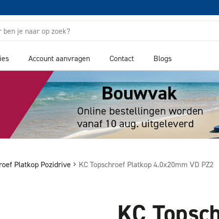
ies
Account aanvragen
Contact
Blogs
roef Platkop Pozidrive
KC Topschroef Platkop 4.0x20mm VD PZ2
KC Topsch