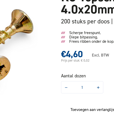
4.0x20mm
200 stuks per doos
Scherpe freespunt.
Diepe bitpassing.
Frees ribben onder de kop
€4,60
Excl. BTW
Prijs per stuk: € 0,02
Aantal dozen
Hoeveelheid
Hoeveelhe
verlagen
verhogen
van
van
KC
KC
Topschroef
Topschroe
Platkop
Platkop
Toevoegen aan verlanglijs
4.0x20mm
4.0x20mm