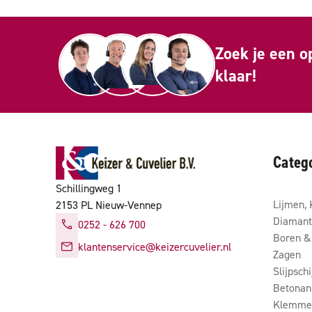
Zoek je een o
klaar!
Categ
Schillingweg 1
Lijmen, 
2153 PL Nieuw-Vennep
Diamant
0252 - 626 700
Boren & 
klantenservice@keizercuvelier.nl
Zagen
Slijpsch
Betonan
Klemmen