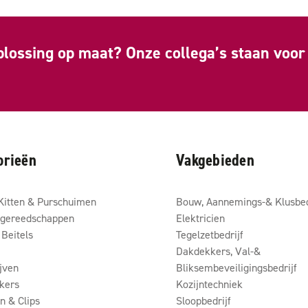
plossing op maat? Onze collega’s staan voor 
orieën
Vakgebieden
Kitten & Purschuimen
Bouw, Aannemings-& Klusbed
gereedschappen
Elektricien
Beitels
Tegelzetbedrijf
Dakdekkers, Val-&
ijven
Bliksembeveiligingsbedrijf
kers
Kozijntechniek
 & Clips
Sloopbedrijf