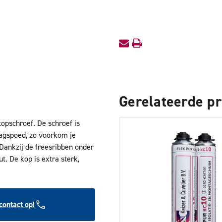
VD
VD
PZ2
PZ2
Gerelateerde p
opschroef. De schroef is
aagspoed, zo voorkom je
. Dankzij de freesribben onder
t. De kop is extra sterk,
ontact op!