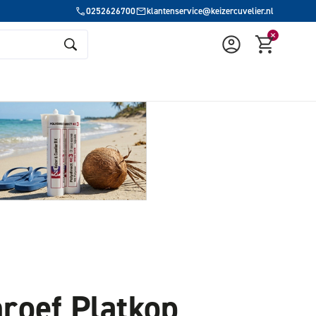
0252626700
klantenservice@keizercuvelier.nl
roef Platkop