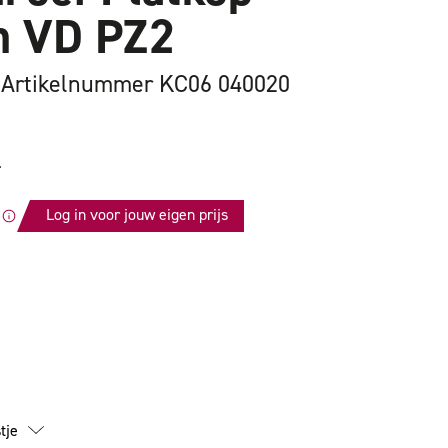
 VD PZ2
Artikelnummer KC06 040020
.
Log in voor jouw eigen prijs
id
f
tje