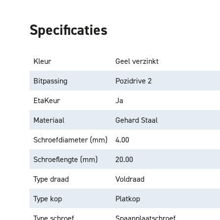
Specificaties
Kleur
Geel verzinkt
Bitpassing
Pozidrive 2
EtaKeur
Ja
Materiaal
Gehard Staal
Schroefdiameter (mm)
4.00
Schroeflengte (mm)
20.00
Type draad
Voldraad
Type kop
Platkop
Type schroef
Spaanplaatschroef