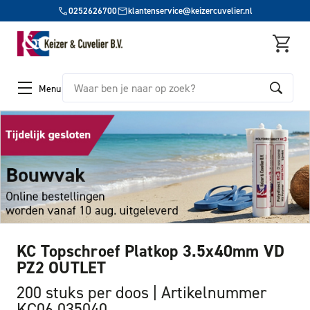
0252626700
klantenservice@keizercuvelier.nl
Zoeken
Menu
KC Topschroef Platkop 3.5x40mm VD
PZ2 OUTLET
200 stuks per doos
Artikelnummer
KC06 035040