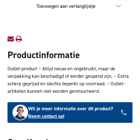
Topschroef
Topschr
Toevoegen aan verlanglijstje
Platkop
Platkop
3.5x40mm
3.5x4
VD
VD
PZ2
PZ2
OUTLET
OUTLE
Productinformatie
Outlet-product – Altijd nieuw en ongebruikt, maar de
verpakking kan beschadigd of eerder geopend zijn. – Extra
scherp geprijsd en slechts beperkt op voorraad. – Outlet-
artikelen kunnen niet worden geretourneerd.
Wil je meer informatie over dit product?
Neem contact op!