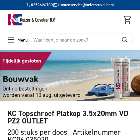
0252626700
klantenservice@keizercuvelier.nl
Zoeken
Menu
KC Topschroef Platkop 3.5x20mm VD
PZ2 OUTLET
200 stuks per doos
Artikelnummer
KC06 035020