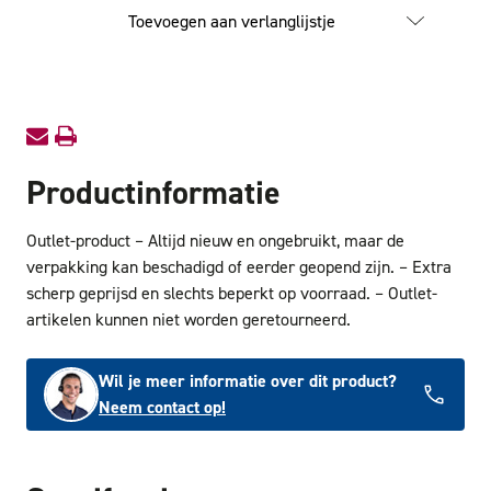
Topschroef
Topschr
Toevoegen aan verlanglijstje
Platkop
Platkop
3.5x20mm
3.5x2
VD
VD
PZ2
PZ2
OUTLET
OUTLE
Productinformatie
Outlet-product – Altijd nieuw en ongebruikt, maar de
verpakking kan beschadigd of eerder geopend zijn. – Extra
scherp geprijsd en slechts beperkt op voorraad. – Outlet-
artikelen kunnen niet worden geretourneerd.
Wil je meer informatie over dit product?
Neem contact op!