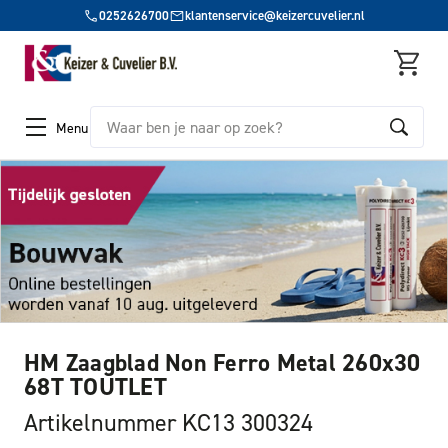
0252626700
klantenservice@keizercuvelier.nl
Zoeken
Menu
HM Zaagblad Non Ferro Metal 260x30
68T TOUTLET
Artikelnummer KC13 300324