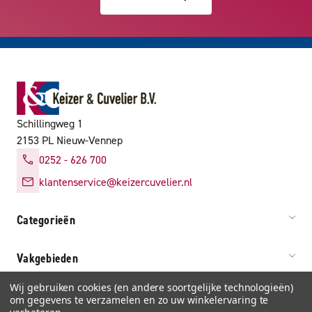
Schillingweg 1
2153 PL Nieuw-Vennep
0252 - 626 700
klantenservice@keizercuvelier.nl
Categorieën
Vakgebieden
Wij gebruiken cookies (en andere soortgelijke technologieën)
Service & info
om gegevens te verzamelen en zo uw winkelervaring te