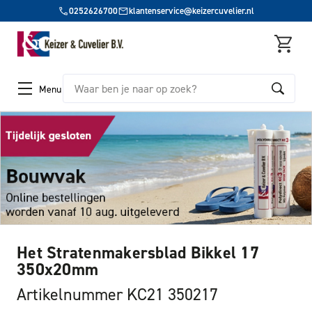
0252626700
klantenservice@keizercuvelier.nl
Zoeken
Menu
Het Stratenmakersblad Bikkel 17
350x20mm
Artikelnummer KC21 350217