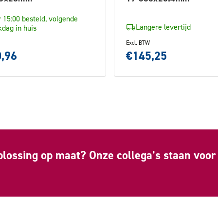
 15:00 besteld, volgende
Langere levertijd
dag in huis
Excl. BTW
,96
€145,25
plossing op maat? Onze collega’s staan voor 