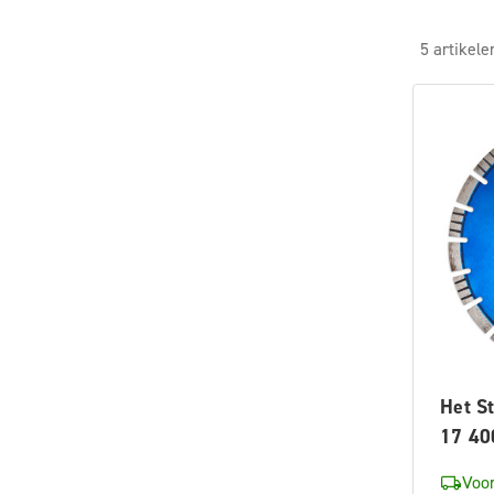
5 artikele
Het S
17 4
Voor