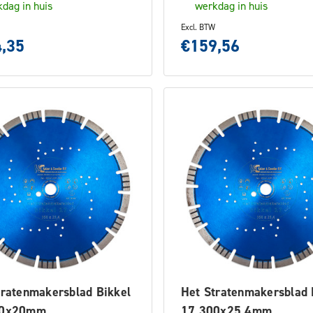
dag in huis
werkdag in huis
Excl. BTW
,35
€159,56
tratenmakersblad Bikkel
Het Stratenmakersblad 
00x20mm
17 300x25.4mm