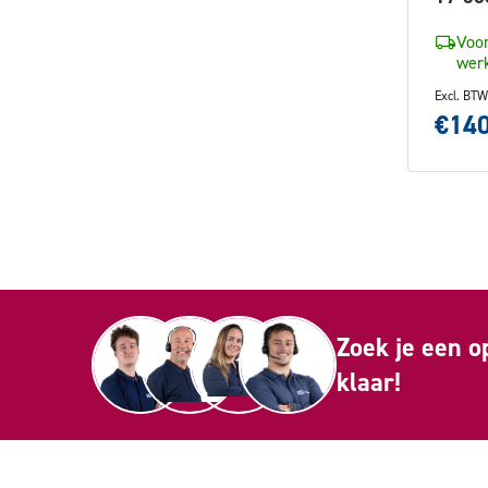
Voor
werk
Excl. BTW
€140
Zoek je een o
klaar!