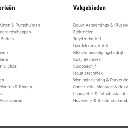
orieën
Vakgebieden
Kitten & Purschuimen
Bouw, Aannemings-& Klusbed
gereedschappen
Elektricien
Beitels
Tegelzetbedrijf
Dakdekkers, Val-&
ijven
Bliksembeveiligingsbedrijf
kers
Kozijntechniek
 & Clips
Sloopbedrijf
Isolatietechniek
en
Woninginrichting & Parketvlo
 Moeren & Ringen
Constructie, Montage-& Hekw
s
Loodgieter-& Totaalinstallati
Accessoires
Hoveniers-& Stratenmakersb