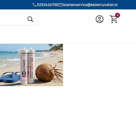
0252626700
klantenservice@keizercuvelier.nl