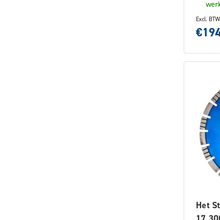
werk
Excl. BTW
€194
Het S
17 3