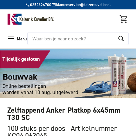
0252626700
klantenservice@keizercuvelier.nl
Zoeken
Menu
Zelftappend Anker Platkop 6x45mm
T30 SC
100 stuks per doos
Artikelnummer
KC04 063045