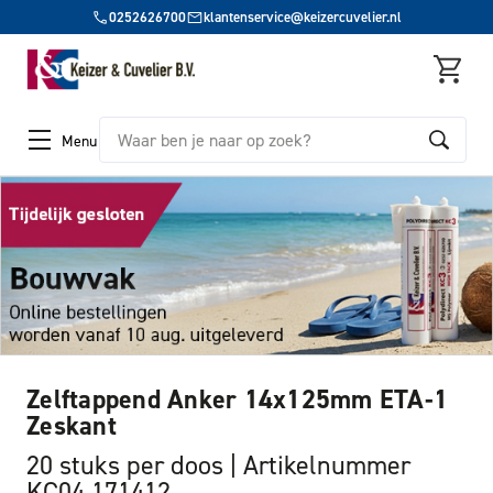
0252626700
klantenservice@keizercuvelier.nl
Zoeken
Menu
Zelftappend Anker 14x125mm ETA-1
Zeskant
20 stuks per doos
Artikelnummer
KC04 171412