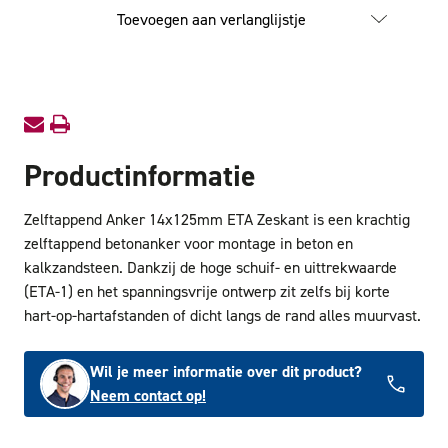
Anker
Anker
Toevoegen aan verlanglijstje
14x125mm
14x12
ETA-
ETA-
1
1
Zeskant
Zeskant
Productinformatie
Zelftappend Anker 14x125mm ETA Zeskant is een krachtig
zelftappend betonanker voor montage in beton en
kalkzandsteen. Dankzij de hoge schuif- en uittrekwaarde
(ETA-1) en het spanningsvrije ontwerp zit zelfs bij korte
hart-op-hartafstanden of dicht langs de rand alles muurvast.
Wil je meer informatie over dit product?
Neem contact op!