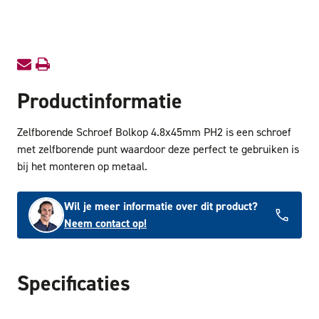
4.8x45mm
4.8x4
PH2
PH2
Productinformatie
Zelfborende Schroef Bolkop 4.8x45mm PH2 is een schroef
met zelfborende punt waardoor deze perfect te gebruiken is
bij het monteren op metaal.
Wil je meer informatie over dit product?
Neem contact op!
Specificaties