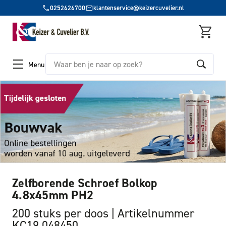
0252626700
klantenservice@keizercuvelier.nl
Zoeken
Menu
Zelfborende Schroef Bolkop
4.8x45mm PH2
200 stuks per doos
Artikelnummer
KC19 048450