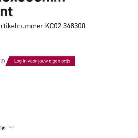
nt
rtikelnummer KC02 348300
Log in voor jouw eigen prijs
id
m
tje
nt