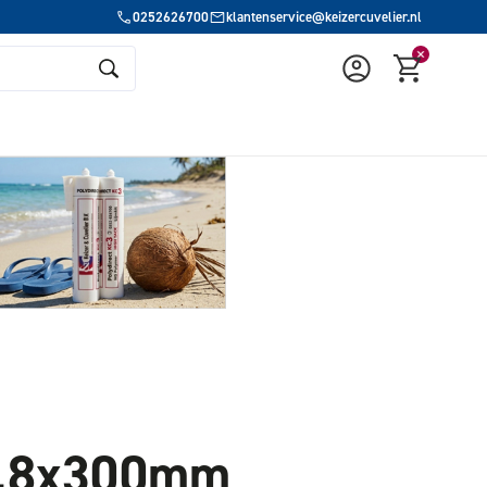
0252626700
klantenservice@keizercuvelier.nl
4.8x300mm