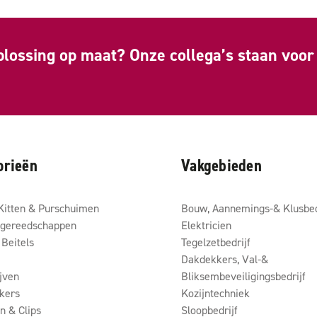
plossing op maat? Onze collega’s staan voor 
orieën
Vakgebieden
Kitten & Purschuimen
Bouw, Aannemings-& Klusbed
gereedschappen
Elektricien
Beitels
Tegelzetbedrijf
Dakdekkers, Val-&
ijven
Bliksembeveiligingsbedrijf
kers
Kozijntechniek
 & Clips
Sloopbedrijf