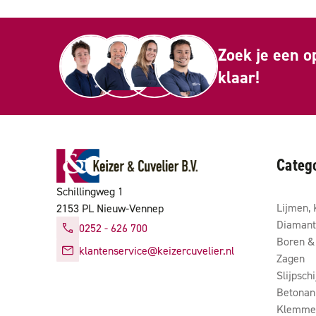
Zoek je een o
klaar!
Categ
Schillingweg 1
Lijmen, 
2153 PL Nieuw-Vennep
Diamant
0252 - 626 700
Boren & 
klantenservice@keizercuvelier.nl
Zagen
Slijpsch
Betonan
Klemmen