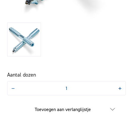
Aantal dozen
Hoeveelheid
Hoevee
verlagen
verhog
van
van
Stokeind
Stokein
M6x120mm
M6x12
Toevoegen aan verlanglijstje