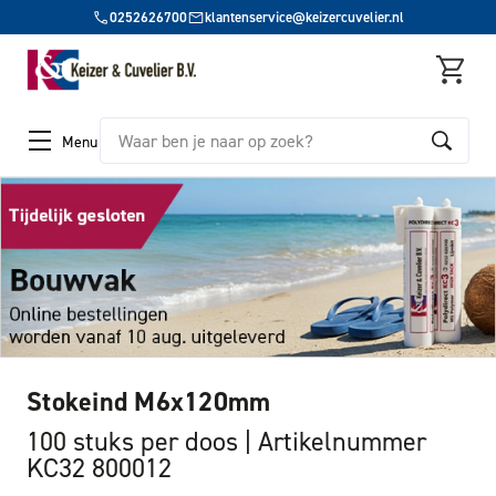
0252626700
klantenservice@keizercuvelier.nl
Zoeken
Menu
Stokeind M6x120mm
100 stuks per doos
Artikelnummer
KC32 800012