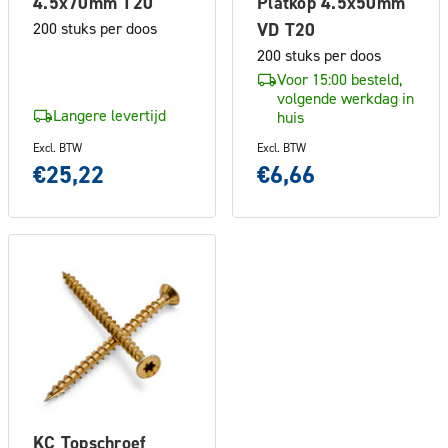
4.5x70mm T20
Platkop 4.5x50mm
200 stuks per doos
VD T20
200 stuks per doos
Voor 15:00 besteld,
volgende werkdag in
Langere levertijd
huis
Excl. BTW
Excl. BTW
€25,22
€6,66
KC Topschroef