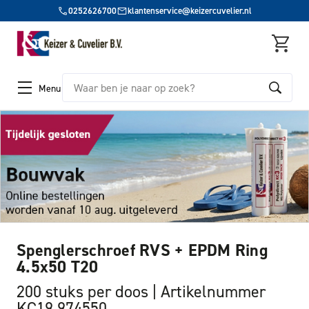
0252626700
klantenservice@keizercuvelier.nl
Zoeken
Menu
Spenglerschroef RVS + EPDM Ring
4.5x50 T20
200 stuks per doos
Artikelnummer
KC19 974550