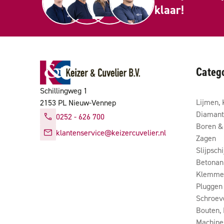
klaar!
Categ
Schillingweg 1
Lijmen, 
2153 PL Nieuw-Vennep
Diamant
0252 - 626 700
Boren & 
klantenservice@keizercuvelier.nl
Zagen
Slijpsch
Betonan
Klemmen
Pluggen
Schroev
Bouten,
Machine