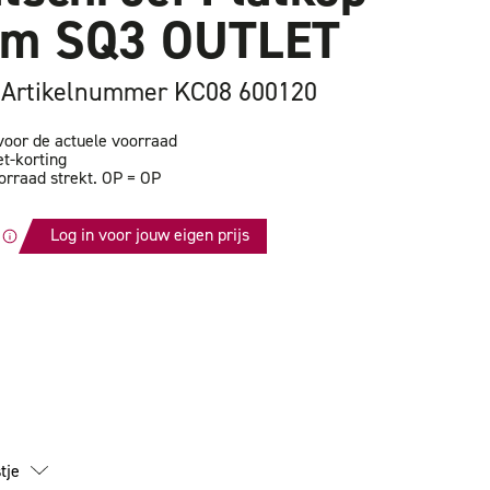
m SQ3 OUTLET
Artikelnummer KC08 600120
oor de actuele voorraad
et-korting
orraad strekt. OP = OP
Log in voor jouw eigen prijs
id
tschroef
m
tje