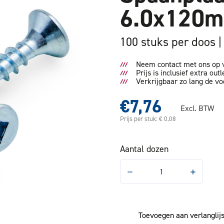
6.0x120m
100 stuks per doos
Neem contact met ons op v
Prijs is inclusief extra outl
Verkrijgbaar zo lang de vo
€7,76
Excl. BTW
Prijs per stuk: € 0,08
Aantal dozen
Hoeveelheid
Hoeveelhe
verlagen
verhogen
van
van
Spaanplaatschroef
Spaanplaa
Platkop
Platkop
6.0x120mm
6.0x120m
Toevoegen aan verlanglijs
SQ3
SQ3