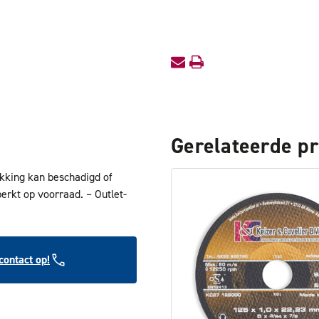
OUTLET
OUTLET
Gerelateerde p
akking kan beschadigd of
perkt op voorraad. – Outlet-
ontact op!