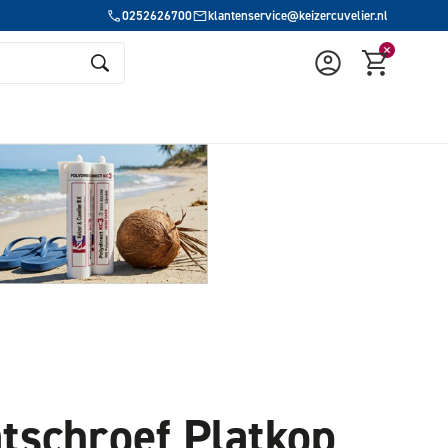
0252626700
klantenservice@keizercuvelier.nl
tschroef Platkop