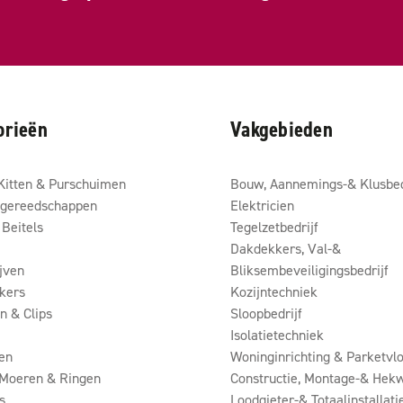
orieën
Vakgebieden
Kitten & Purschuimen
Bouw, Aannemings-& Klusbed
gereedschappen
Elektricien
Beitels
Tegelzetbedrijf
Dakdekkers, Val-&
ijven
Bliksembeveiligingsbedrijf
kers
Kozijntechniek
 & Clips
Sloopbedrijf
Isolatietechniek
en
Woninginrichting & Parketvlo
 Moeren & Ringen
Constructie, Montage-& Hekw
s
Loodgieter-& Totaalinstallati