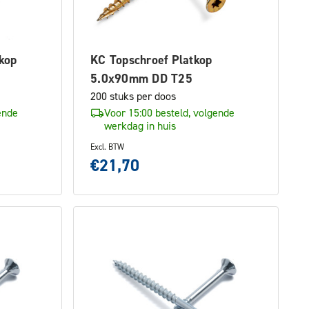
kop
KC Topschroef Platkop
5.0x90mm DD T25
200 stuks per doos
ende
Voor 15:00 besteld, volgende
werkdag in huis
Excl. BTW
€21,70