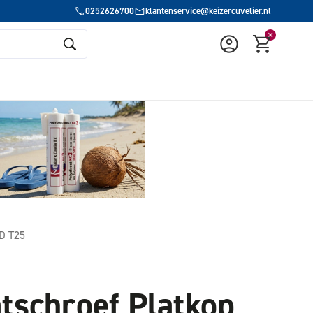
0252626700
klantenservice@keizercuvelier.nl
D T25
tschroef Platkop