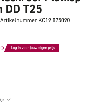
 DD T25
Artikelnummer KC19 825090
Log in voor jouw eigen prijs
id
tschroef
tje