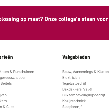
plossing op maat? Onze collega’s staan voor 
orieën
Vakgebieden
Kitten & Purschuimen
Bouw, Aannemings-& Klusbed
gereedschappen
Elektricien
Beitels
Tegelzetbedrijf
Dakdekkers, Val-&
ijven
Bliksembeveiligingsbedrijf
kers
Kozijntechniek
 & Clips
Sloopbedrijf