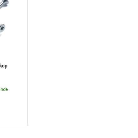
kop
ende