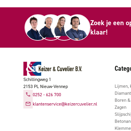
Zoek je een o
klaar!
Categ
Schillingweg 1
Lijmen, 
2153 PL Nieuw-Vennep
Diamant
0252 - 626 700
Boren & 
klantenservice@keizercuvelier.nl
Zagen
Slijpsch
Betonan
Klemmen