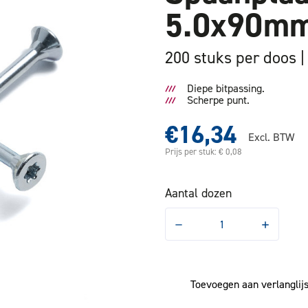
5.0x90mm
200 stuks per doos
Diepe bitpassing.
Scherpe punt.
€16,34
Excl. BTW
Prijs per stuk: € 0,08
Aantal dozen
Hoeveelheid
Hoeveelhe
verlagen
verhogen
van
van
Spaanplaatschroef
Spaanplaa
Platkop
Platkop
5.0x90mm
5.0x90mm
Toevoegen aan verlanglijs
DD
DD
T25
T25