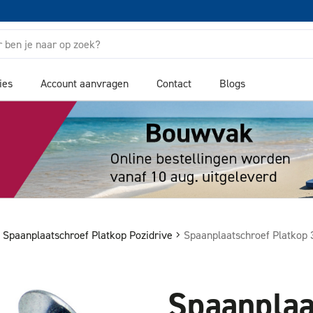
ies
Account aanvragen
Contact
Blogs
Spaanplaatschroef Platkop Pozidrive
Spaanplaatschroef Platko
Spaanplaa