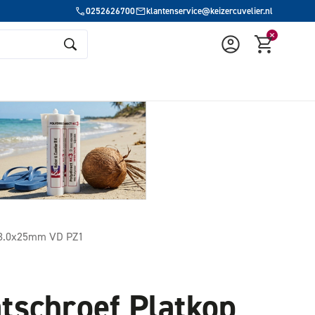
0252626700
klantenservice@keizercuvelier.nl
p 3.0x25mm VD PZ1
tschroef Platkop