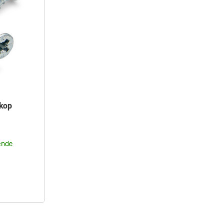
kop
ende