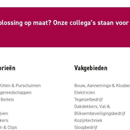
plossing op maat? Onze collega’s staan voor 
orieën
Vakgebieden
Kitten & Purschuimen
Bouw, Aannemings-& Klusbed
gereedschappen
Elektricien
Beitels
Tegelzetbedrijf
Dakdekkers, Val-&
ijven
Bliksembeveiligingsbedrijf
kers
Kozijntechniek
 & Clips
Sloopbedrijf