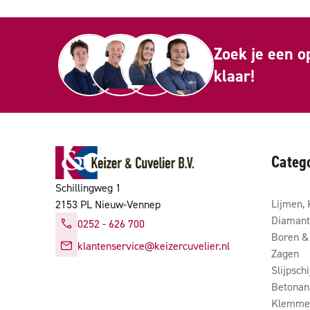
Zoek je een o
klaar!
Categ
Schillingweg 1
Lijmen, 
2153 PL Nieuw-Vennep
Diamant
0252 - 626 700
Boren & 
klantenservice@keizercuvelier.nl
Zagen
Slijpsch
Betonan
Klemmen