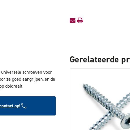
Gerelateerde p
 universele schroeven voor
or ze goed aangrijpen, en de
op doldraait.
ontact op!