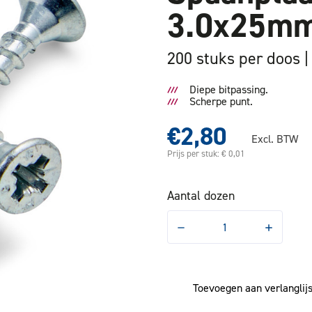
3.0x25mm
200 stuks per doos
Diepe bitpassing.
Scherpe punt.
€2,80
Excl. BTW
Prijs per stuk: € 0,01
Aantal dozen
Hoeveelheid
Hoeveelhe
verlagen
verhogen
van
van
Spaanplaatschroef
Spaanplaa
Platkop
Platkop
3.0x25mm
3.0x25mm
Toevoegen aan verlanglijs
VD
VD
PZ1
PZ1