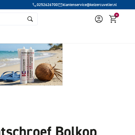
0252626700
klantenservice@keizercuvelier.nl
tschroef Bolkop