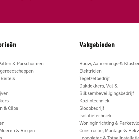
orieën
Vakgebieden
Kitten & Purschuimen
Bouw, Aannemings-& Klusbed
gereedschappen
Elektricien
Beitels
Tegelzetbedrijf
Dakdekkers, Val-&
ijven
Bliksembeveiligingsbedrijf
kers
Kozijntechniek
 & Clips
Sloopbedrijf
Isolatietechniek
en
Woninginrichting & Parketvlo
 Moeren & Ringen
Constructie, Montage-& Hekw
s
Loodgieter-& Totaalinstallati