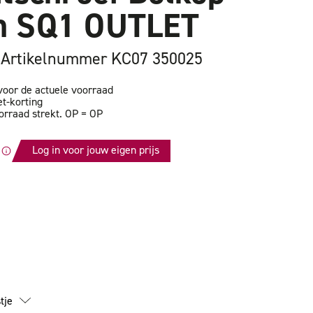
 SQ1 OUTLET
Artikelnummer KC07 350025
oor de actuele voorraad
et-korting
orraad strekt. OP = OP
Log in voor jouw eigen prijs
id
tschroef
tje