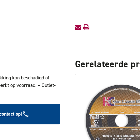
OUTLET
OUTLET
Gerelateerde p
akking kan beschadigd of
perkt op voorraad. – Outlet-
ontact op!