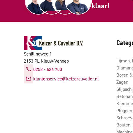
klaar!
Categ
Schillingweg 1
Lijmen, 
2153 PL Nieuw-Vennep
Diamant
0252 - 626 700
Boren & 
klantenservice@keizercuvelier.nl
Zagen
Slijpsch
Betonan
Klemmen
Pluggen
Schroev
Bouten,
Machine