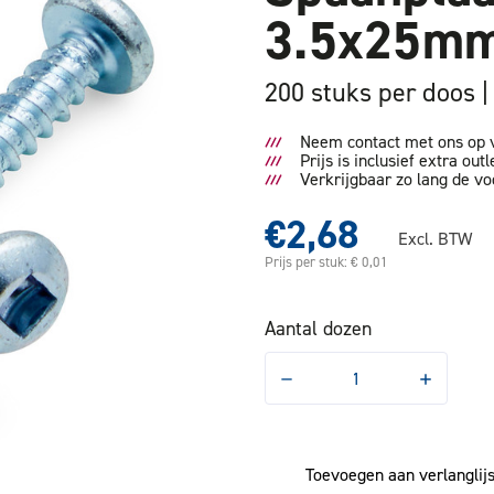
3.5x25mm
200 stuks per doos
Neem contact met ons op v
Prijs is inclusief extra outl
Verkrijgbaar zo lang de vo
€2,68
Excl. BTW
Prijs per stuk: € 0,01
Aantal dozen
Hoeveelheid
Hoeveelhe
verlagen
verhogen
van
van
Spaanplaatschroef
Spaanplaa
Bolkop
Bolkop
3.5x25mm
3.5x25mm
Toevoegen aan verlanglijs
SQ1
SQ1