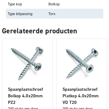
Type kop
Bolkop
Type bitpassing
Torx
Gerelateerde producten
Spaanplaatschroef
Spaanplaatschroef
Bolkop 4.0x20mm
Platkop 4.0x20mm
PZ2
VD T20
200 stuks per doos
200 stuks per doos