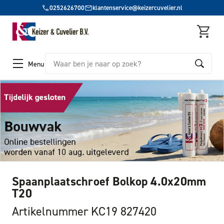
0252626700
klantenservice@keizercuvelier.nl
Zoeken
Menu
Spaanplaatschroef Bolkop 4.0x20mm
T20
Artikelnummer KC19 827420