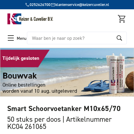
0252626700
klantenservice@keizercuvelier.nl
Zoeken
Menu
Smart Schoorvoetanker M10x65/70
50 stuks per doos
Artikelnummer
KC04 261065