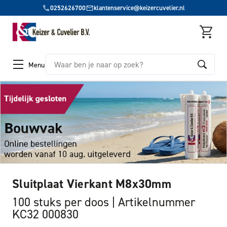
0252626700
klantenservice@keizercuvelier.nl
Zoeken
Menu
Sluitplaat Vierkant M8x30mm
100 stuks per doos
Artikelnummer
KC32 000830