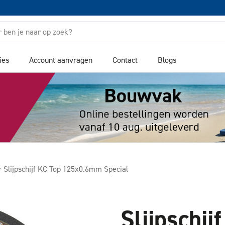
ies
Account aanvragen
Contact
Blogs
Slijpschijf KC Top 125x0.6mm Special
Slijpschij