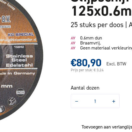
125x0.6m
25 stuks per doos
0.6mm dun
Braamvrij.
Geen materiaal verkleurin
€80,90
Excl. BTW
Prijs per stuk: € 3,24
Aantal dozen
Hoeveelheid
Hoeveelhe
verlagen
verhogen
van
van
Slijpschijf
Slijpschijf
KC
KC
Top
Top
Toevoegen aan verlanglijs
125x0.6mm
125x0.6m