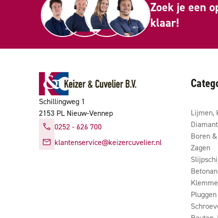
Zoek je een o
klaar!
Categ
Schillingweg 1
Lijmen, 
2153 PL Nieuw-Vennep
Diamant
0252 - 626 700
Boren & 
klantenservice@keizercuvelier.nl
Zagen
Slijpsch
Betonan
Klemmen
Pluggen
Schroev
Bouten,