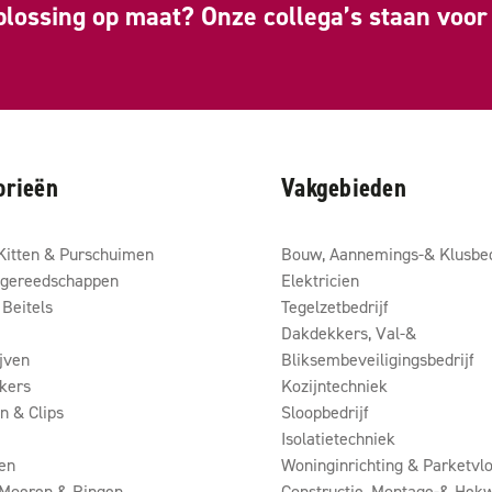
plossing op maat? Onze collega’s staan voor 
orieën
Vakgebieden
Kitten & Purschuimen
Bouw, Aannemings-& Klusbed
gereedschappen
Elektricien
Beitels
Tegelzetbedrijf
Dakdekkers, Val-&
ijven
Bliksembeveiligingsbedrijf
kers
Kozijntechniek
 & Clips
Sloopbedrijf
Isolatietechniek
en
Woninginrichting & Parketvlo
 Moeren & Ringen
Constructie, Montage-& Hekw