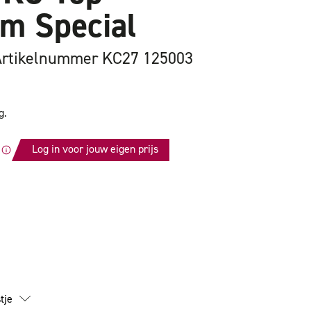
m Special
Artikelnummer KC27 125003
g.
Log in voor jouw eigen prijs
id
tje
m