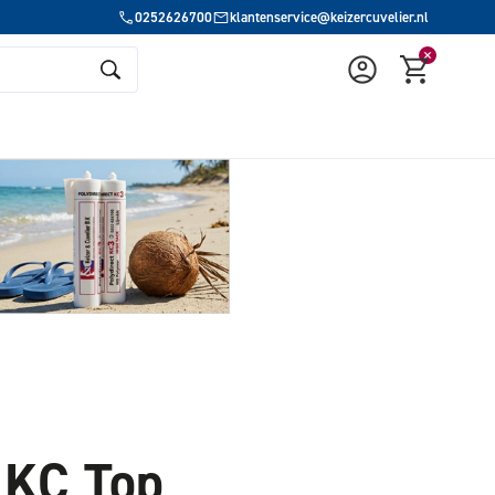
0252626700
klantenservice@keizercuvelier.nl
f KC Top