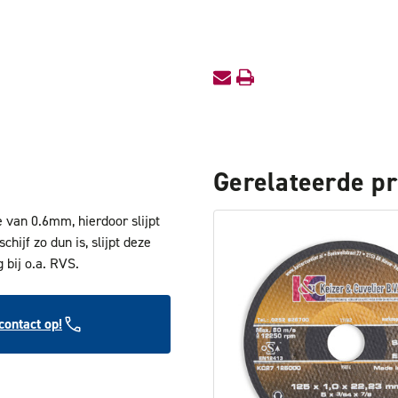
Special
Special
Gerelateerde p
 van 0.6mm, hierdoor slijpt
hijf zo dun is, slijpt deze
 bij o.a. RVS.
ontact op!