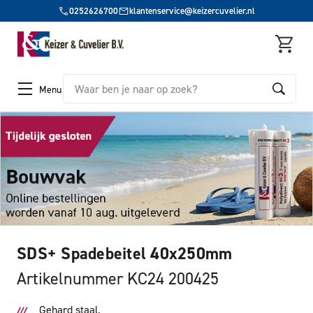
0252626700
klantenservice@keizercuvelier.nl
Zoeken
Menu
SDS+ Spadebeitel 40x250mm
Artikelnummer KC24 200425
Gehard staal.