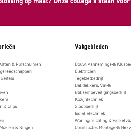
plossing op maat? Onze collega’s staan voor 
orieën
Vakgebieden
Kitten & Purschuimen
Bouw, Aannemings-& Klusbed
gereedschappen
Elektricien
Beitels
Tegelzetbedrijf
Dakdekkers, Val-&
ijven
Bliksembeveiligingsbedrijf
kers
Kozijntechniek
 & Clips
Sloopbedrijf
Isolatietechniek
en
Woninginrichting & Parketvlo
 Moeren & Ringen
Constructie, Montage-& Hekw