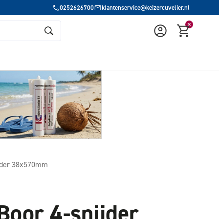
0252626700
klantenservice@keizercuvelier.nl
jder 38x570mm
oor 4-snijder