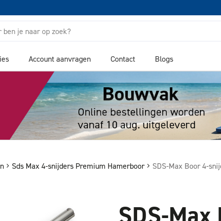
ies
Account aanvragen
Contact
Blogs
en
Sds Max 4-snijders Premium Hamerboor
SDS-Max Boor 4-sni
SDS-Max B