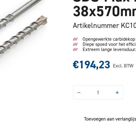
38x570m
Artikelnummer KC1
Opengewerkte carbidekop m
Diepe spoed voor het effic
Extreem lange levensduur
€194,23
Excl. BTW
Hoeveelheid
Hoeveelhe
verlagen
verhogen
van
van
SDS-
SDS-
Max
Max
Boor
Boor
Toevoegen aan verlanglijs
4-
4-
snijder
snijder
38x570mm
38x570m