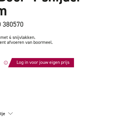
m
0 380570
et 4 snijvlakken.
ient afvoeren van boormeel.
.
Log in voor jouw eigen prijs
id
tje
m