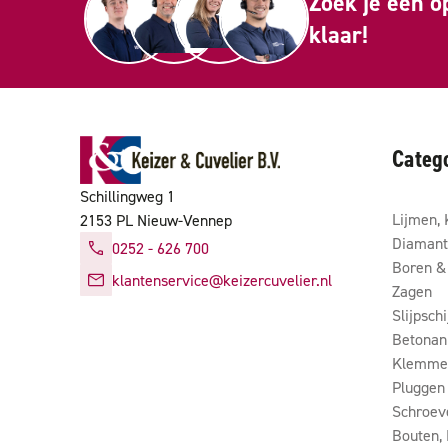
Zoek je een o
klaar!
Categ
Schillingweg 1
Lijmen, 
2153 PL Nieuw-Vennep
Diamant
0252 - 626 700
Boren & 
klantenservice@keizercuvelier.nl
Zagen
Slijpsch
Betonan
Klemmen
Pluggen
Schroev
Bouten,