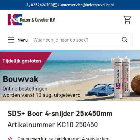
0252626700
klantenservice@keizercuvelier.nl
Zoeken
Menu
SDS+ Boor 4-snijder 25x450mm
Artikelnummer KC10 250450
Opengewerkte carbidekop met 4 snijvlakken.