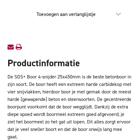
van
van
SDS+
SDS+
Boor
Boor
Toevoegen aan verlanglijstje
4-
4-
snijder
snijder
25x450mm
25x45
Productinformatie
De SDS+ Boor 4-snijder 25x450mm is de beste betonboor in
zijn soort. De boor heeft een extreem harde carbidekop met
vier snijvlakken, hierdoor boor je met gemak door de meest
harde (gewapende) beton en steensoorten. De gecentreerde
boorpunt voorkomt dat de boor wegglijdt. Dankzij de extra
diepe spoed wordt boormeel extreem goed afgevoerd; je
ziet het boormeel zo het gat uit lopen. Dit alles zorgt ervoor
dat je veel sneller boort en dat de boor onwijs lang mee
gaat.