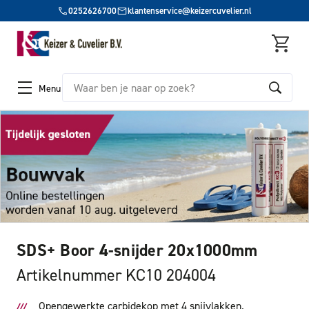
0252626700
klantenservice@keizercuvelier.nl
Zoeken
Menu
SDS+ Boor 4-snijder 20x1000mm
Artikelnummer KC10 204004
Opengewerkte carbidekop met 4 snijvlakken.