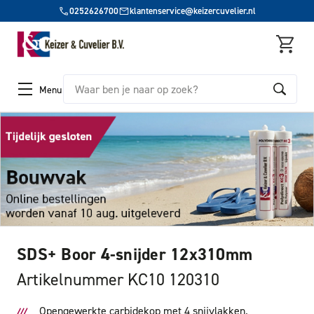
0252626700
klantenservice@keizercuvelier.nl
Zoeken
Menu
SDS+ Boor 4-snijder 12x310mm
Artikelnummer KC10 120310
Opengewerkte carbidekop met 4 snijvlakken.