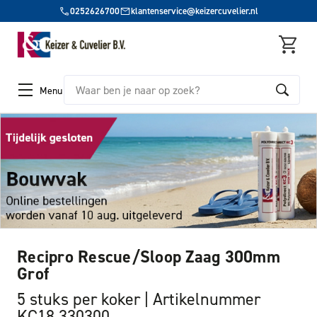
0252626700
klantenservice@keizercuvelier.nl
Zoeken
Menu
Recipro Rescue/Sloop Zaag 300mm
Grof
5 stuks per koker
Artikelnummer
KC18 330300