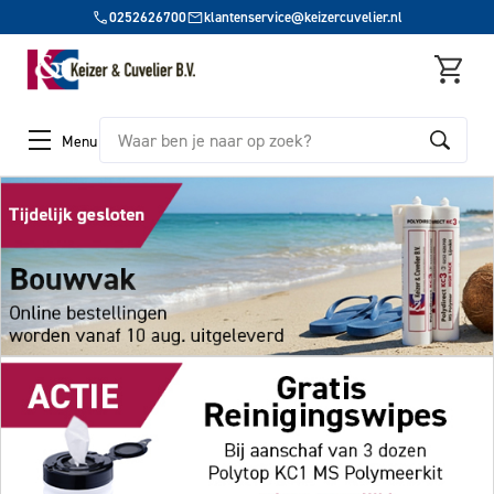
0252626700
klantenservice@keizercuvelier.nl
Zoeken
Menu