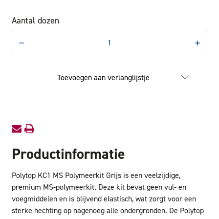
Aantal dozen
Hoeveelheid
Hoevee
verlagen
verhog
van
van
Polytop
Polytop
KC1
KC1
Toevoegen aan verlanglijstje
MS
MS
Polymeerkit
Polymee
Grijs
Grijs
Productinformatie
Polytop KC1 MS Polymeerkit Grijs is een veelzijdige,
premium MS-polymeerkit. Deze kit bevat geen vul- en
voegmiddelen en is blijvend elastisch, wat zorgt voor een
sterke hechting op nagenoeg alle ondergronden. De Polytop