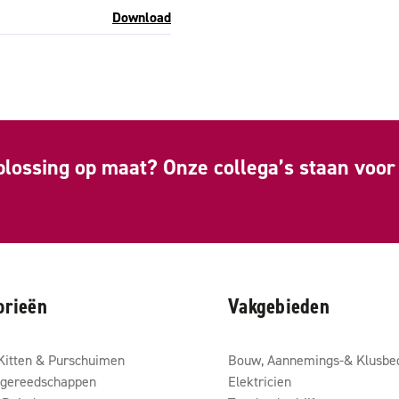
Download
plossing op maat? Onze collega’s staan voor 
orieën
Vakgebieden
Kitten & Purschuimen
Bouw, Aannemings-& Klusbed
gereedschappen
Elektricien