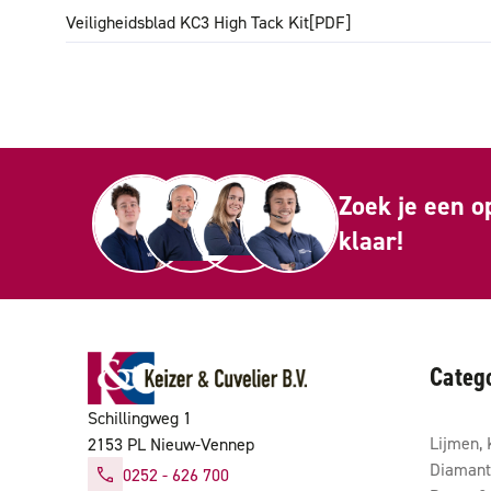
Veiligheidsblad KC3 High Tack Kit
[PDF]
Zoek je een o
klaar!
Categ
Schillingweg 1
Lijmen, 
2153 PL Nieuw-Vennep
Diamant
0252 - 626 700