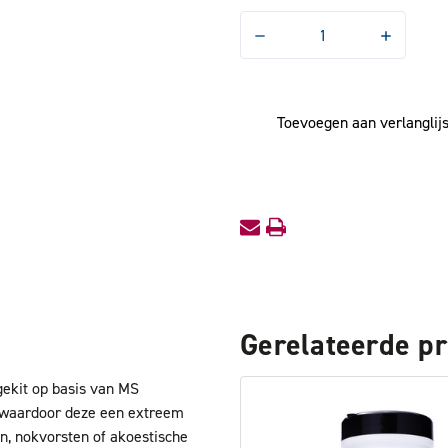
Hoeveelheid
Hoeveelhe
verlagen
verhogen
van
van
Polydirect
Polydirect
KC3
KC3
High
High
Toevoegen aan verlanglijs
Tack
Tack
Kit
Kit
Zwart
Zwart
Gerelateerde p
gekit op basis van MS
n waardoor deze een extreem
en, nokvorsten of akoestische