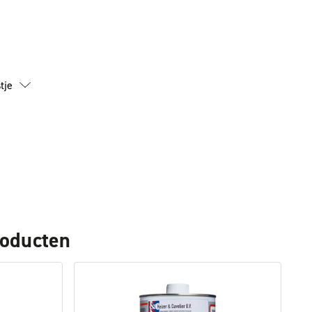
id
tje
roducten