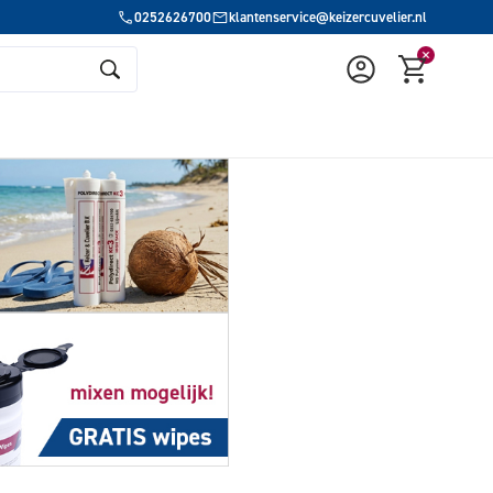
0252626700
klantenservice@keizercuvelier.nl