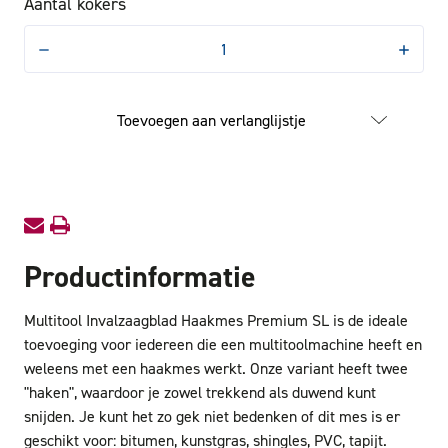
Aantal kokers
Hoeveelheid
Hoevee
verlagen
verhog
van
van
Multitool
Multitoo
Invalzaagblad
Invalza
Toevoegen aan verlanglijstje
Haakmes
Haakm
Premium
Premi
SL
SL
5
5
Productinformatie
Multitool Invalzaagblad Haakmes Premium SL is de ideale
toevoeging voor iedereen die een multitoolmachine heeft en
weleens met een haakmes werkt. Onze variant heeft twee
"haken", waardoor je zowel trekkend als duwend kunt
snijden. Je kunt het zo gek niet bedenken of dit mes is er
geschikt voor: bitumen, kunstgras, shingles, PVC, tapijt.