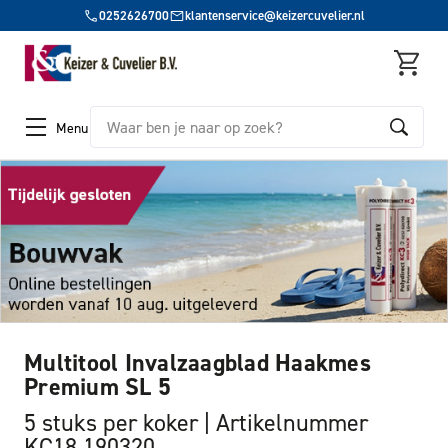
0252626700
klantenservice@keizercuvelier.nl
Zoeken
Menu
Multitool Invalzaagblad Haakmes
Premium SL 5
5 stuks per koker
Artikelnummer
KC18 190320