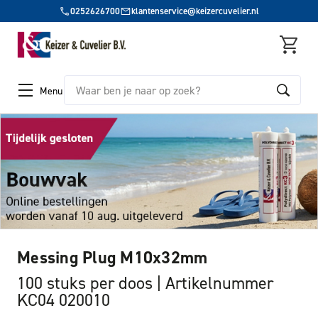
0252626700
klantenservice@keizercuvelier.nl
Zoeken
Menu
Messing Plug M10x32mm
100 stuks per doos
Artikelnummer
KC04 020010