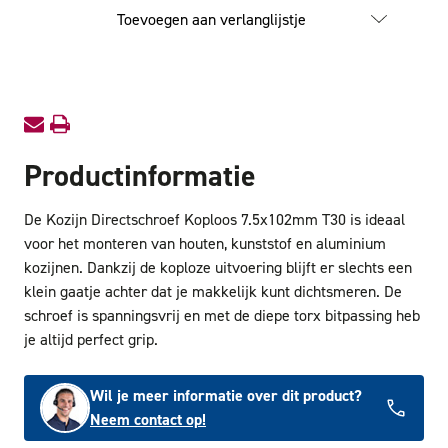
Directschroef
Directs
Toevoegen aan verlanglijstje
Koploos
Koploo
7.5x112mm
7.5x11
T25
T25
Productinformatie
De Kozijn Directschroef Koploos 7.5x102mm T30 is ideaal
voor het monteren van houten, kunststof en aluminium
kozijnen. Dankzij de koploze uitvoering blijft er slechts een
klein gaatje achter dat je makkelijk kunt dichtsmeren. De
schroef is spanningsvrij en met de diepe torx bitpassing heb
je altijd perfect grip.
Wil je meer informatie over dit product?
Neem contact op!