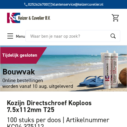
0252626700
klantenservice@keizercuvelier.nl
Zoeken
Menu
Kozijn Directschroef Koploos
7.5x112mm T25
100 stuks per doos
Artikelnummer
KC04 375112