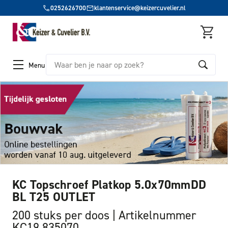
0252626700
klantenservice@keizercuvelier.nl
Zoeken
Menu
KC Topschroef Platkop 5.0x70mmDD
BL T25 OUTLET
200 stuks per doos
Artikelnummer
KC19 835070