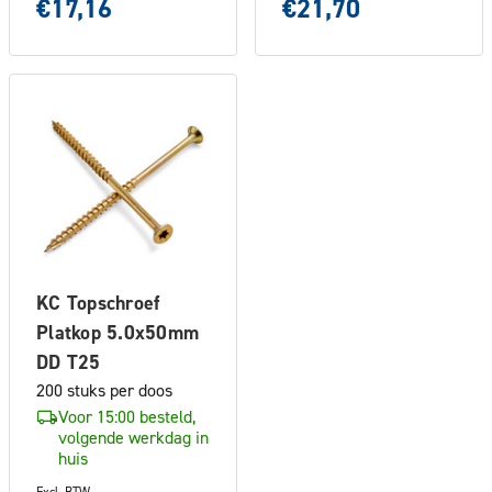
€17,16
€21,70
KC Topschroef
Platkop 5.0x50mm
DD T25
200 stuks per doos
Voor 15:00 besteld,
volgende werkdag in
huis
Excl. BTW