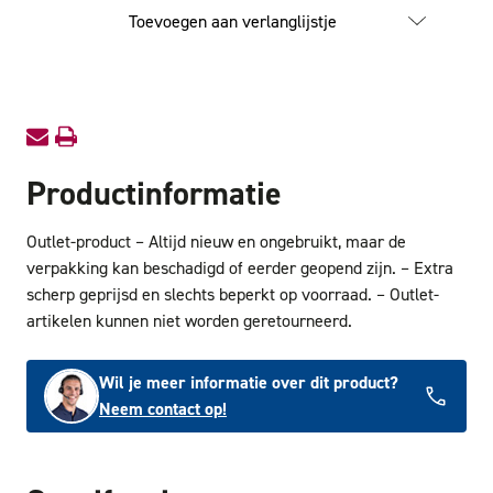
Topschroef
Topschr
Toevoegen aan verlanglijstje
Platkop
Platkop
5.0x70mmDD
5.0x7
BL
BL
T25
T25
OUTLET
OUTLE
Productinformatie
Outlet-product – Altijd nieuw en ongebruikt, maar de
verpakking kan beschadigd of eerder geopend zijn. – Extra
scherp geprijsd en slechts beperkt op voorraad. – Outlet-
artikelen kunnen niet worden geretourneerd.
Wil je meer informatie over dit product?
Neem contact op!