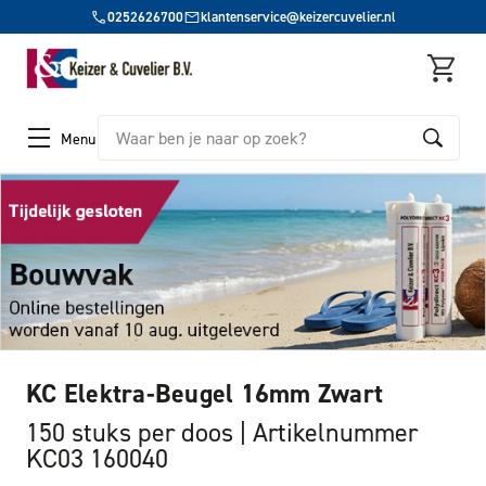
0252626700
klantenservice@keizercuvelier.nl
Zoeken
Menu
KC Elektra-Beugel 16mm Zwart
150 stuks per doos
Artikelnummer
KC03 160040