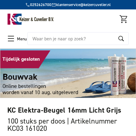
0252626700
klantenservice@keizercuvelier.nl
Zoeken
Menu
KC Elektra-Beugel 16mm Licht Grijs
100 stuks per doos
Artikelnummer
KC03 161020