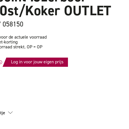
10st/Koker OUTLET
7 058150
oor de actuele voorraad
et-korting
orraad strekt. OP = OP
Log in voor jouw eigen prijs
id
tje
r