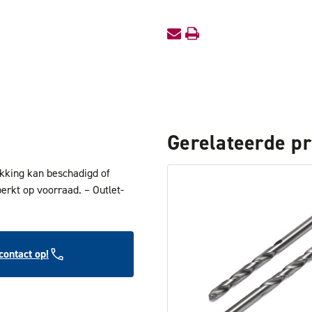
Gerelateerde p
akking kan beschadigd of
perkt op voorraad. – Outlet-
ontact op!