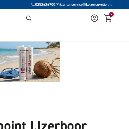
0252626700
klantenservice@keizercuvelier.nl
point IJzerboor