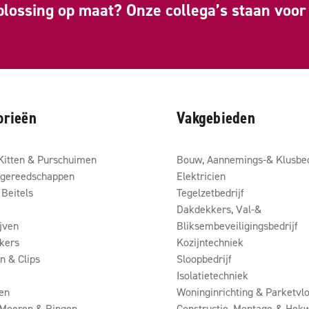
plossing op maat? Onze collega’s staan voor 
orieën
Vakgebieden
Kitten & Purschuimen
Bouw, Aannemings-& Klusbed
gereedschappen
Elektricien
Beitels
Tegelzetbedrijf
Dakdekkers, Val-&
ijven
Bliksembeveiligingsbedrijf
kers
Kozijntechniek
 & Clips
Sloopbedrijf
Isolatietechniek
en
Woninginrichting & Parketvlo
 Moeren & Ringen
Constructie, Montage-& Hekw