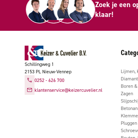
Zoek je een o
klaar!
Categ
Schillingweg 1
Lijmen, 
2153 PL Nieuw-Vennep
Diamant
0252 - 626 700
Boren & 
klantenservice@keizercuvelier.nl
Zagen
Slijpsch
Betonan
Klemmen
Pluggen
Schroev
Bouten,