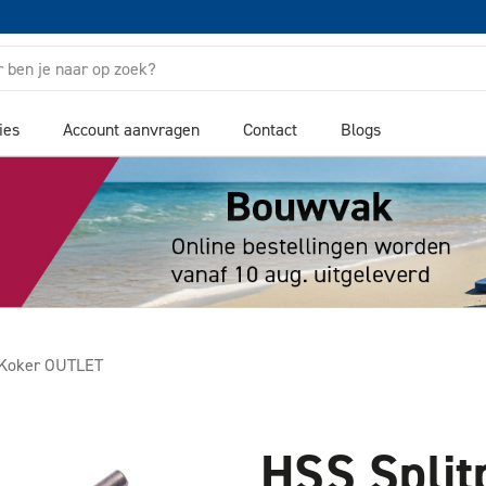
ies
Account aanvragen
Contact
Blogs
t/Koker OUTLET
HSS Split