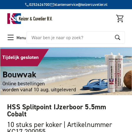
0252626700
klantenservice@keizercuvelier.nl
Zoeken
Menu
HSS Splitpoint IJzerboor 5.5mm
Cobalt
10 stuks per koker
Artikelnummer
KC17 200055