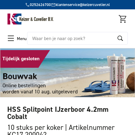
0252626700
klantenservice@keizercuvelier.nl
Zoeken
Menu
HSS Splitpoint IJzerboor 4.2mm
Cobalt
10 stuks per koker
Artikelnummer
KC17 200042