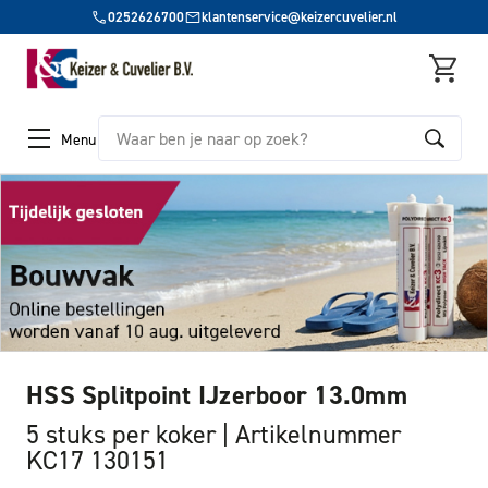
0252626700
klantenservice@keizercuvelier.nl
Zoeken
Menu
HSS Splitpoint IJzerboor 13.0mm
5 stuks per koker
Artikelnummer
KC17 130151