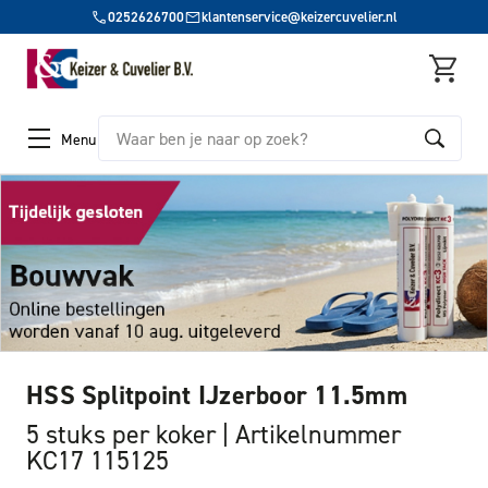
0252626700
klantenservice@keizercuvelier.nl
Zoeken
Menu
HSS Splitpoint IJzerboor 11.5mm
5 stuks per koker
Artikelnummer
KC17 115125