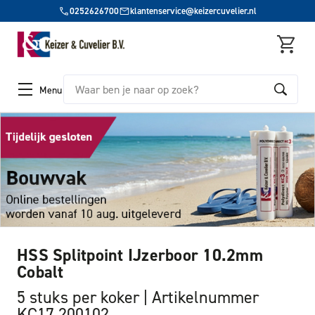
0252626700
klantenservice@keizercuvelier.nl
Zoeken
Menu
HSS Splitpoint IJzerboor 10.2mm
Cobalt
5 stuks per koker
Artikelnummer
KC17 200102